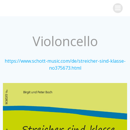
Zum
streicher sind klasse
Inhalt
springen
Violoncello
https://www.schott-music.com/de/streicher-sind-klasse-
no375673.html