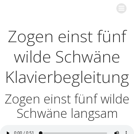
Zum
streicher sind klasse
Inhalt
springen
Zogen einst fünf
wilde Schwäne
Klavierbegleitung
Zogen einst fünf wilde
Schwäne langsam