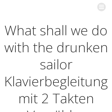
Zum
streicher sind klasse
Inhalt
springen
What shall we do
with the drunken
sailor
Klavierbegleitung
mit 2 Takten